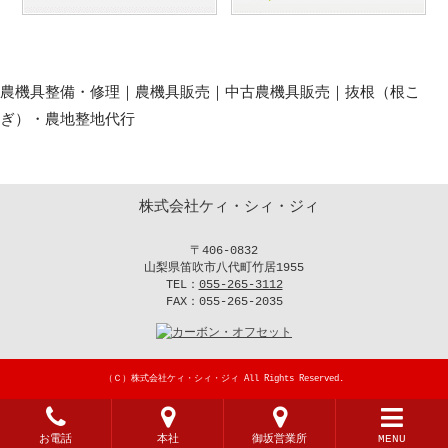
農機具整備・修理｜農機具販売｜中古農機具販売｜抜根（根こ
ぎ）・農地整地代行
株式会社ケィ・シィ・ジィ
〒406-0832
山梨県笛吹市八代町竹居1955
TEL：
055-265-3112
FAX：055-265-2035
（Ｃ）
株式会社ケィ・シィ・ジィ
All Rights Reserved.
{__("お電話")}
{__("本社")}
{__("御坂営業
{__
お電話
本社
御坂営業所
MENU